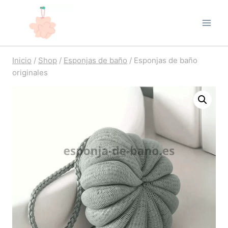
Saltar
al
contenido
Inicio
/
Shop
/
Esponjas de baño
/
Esponjas de baño
originales