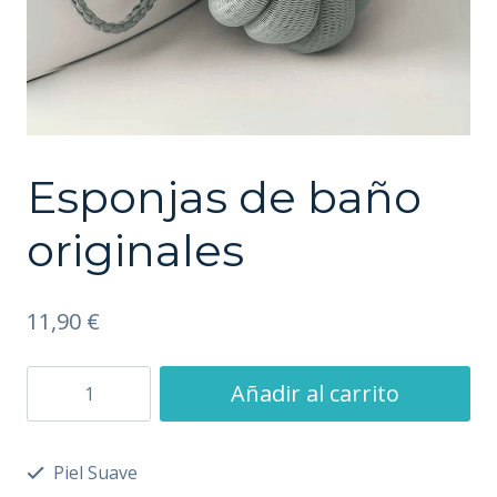
Esponjas de baño
originales
11,90
€
Esponjas
Añadir al carrito
de
baño
Piel Suave
originales